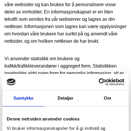
våre websider og kan brukes for å personalisere visse
deler av innholdet. En informasjonskapsel er en liten
tekstfil som sendes fra vår webserver og lagres av din
nettleser. Informasjonen som lagres kan være opplysninger
om hvordan våre brukere har surfet på og anvendt våre
nettsider, og om hvilken nettleser de har brukt.
Vi anvender statistikk om brukere og
trafikk/trafikkleverandører i aggregert form. Statistikken
inneholder aldri noen form for personlig informasjon, alt er
anonymt. IP-adresser lagres ikke i vår database der vi
lagrer atferd på nettstedet, derfor kan informasjon om deg
som bruker aldri kobles sammen med din identitet. Din IP-
Samtykke
Detaljer
Om
adresse lagres av sikkerhetsmessige årsaker bare i de
tilfeller du selv aktivt registrerer deg på nettstedet.
Denne nettsiden anvender cookies
Formål:
Vi bruker informasjonskapsler for å gi innhold og