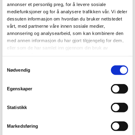
annonser et personlig preg, for å levere sosiale
Utvikle og forbedre nettstedet gjennom å forstå
mediefunksjoner og for å analysere trafikken vår. Vi deler
hvordan det anvendes.
dessuten informasjon om hvordan du bruker nettstedet
Beregne og rapportere brukerantall og trafikk.
vårt, med partnerne våre innen sosiale medier,
Gjøre det lettere for deg å navigere på nettstedet.
annonsering og analysearbeid, som kan kombinere den
med annen informasjon du har gjort tilgjengelig for dem,
Gjøre det mulig for systemet å kjenne igjen faste
eller som de har samlet inn gjennom din bruk av
brukere for å kunne tilpasse tjenestene.
tjenestene deres.
Iblant anvender vi tredjepartsinformasjonskapsler fra
Samtykkevalg
andre firma for å gjøre markedsundersøkelser og
Nødvendig
trafikkmålinger, og for å forbedre funksjonaliteten på
nettstedet.
Egenskaper
Slik forhindrer du at
informasjonskapsler lagres
Statistikk
Du kan slette informasjonskapsler fra din harddisk når som
helst, men dette gjør at dine personlige innstillinger
Markedsføring
forsvinner. Du kan også endre innstillingene i din nettleser